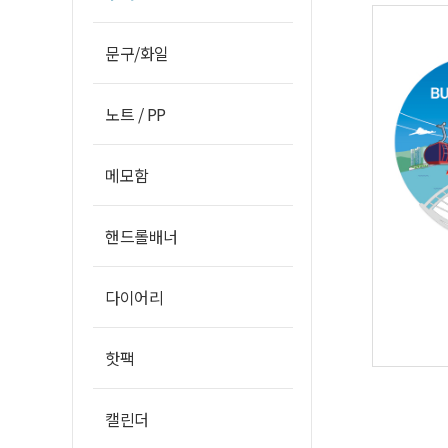
문구/화일
노트 / PP
메모함
핸드롤배너
다이어리
핫팩
캘린더