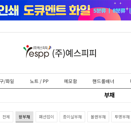
구/화일
노트 / PP
메모함
핸드롤배너
부채
전체
왕부채
패션접이
종이살부채
볼펜부채
투명부채