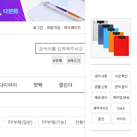
로그인
회원가입
마이페이지
장바구니
주문조회
#부채
#마스크
#L홀더
#화일
공지 사항
시안 확인
다이어리
핫팩
캘린더
커뮤니티
샘플 신청
견적 문의
배송 문의
재작업/반송
제작가이드
Q&A
칼선
이미지
PP부채(일반)
PP부채(기능)
전통부채