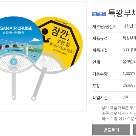
특왕부
대한민
제조원/원산지
특왕부채(
제품규격
0.7T 
제품재질
옵셋칼라
인쇄
1,000개
기본수량
250EA /
포장
7일
작업기간
상기 제품가격은 부
주문 접수시 부가세가
최소 수량 이하 주문
별도문의