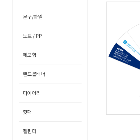
문구/화일
노트 / PP
메모함
핸드롤배너
다이어리
핫팩
캘린더