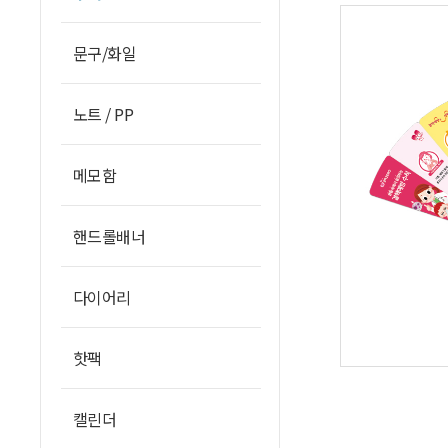
문구/화일
노트 / PP
메모함
핸드롤배너
다이어리
핫팩
캘린더