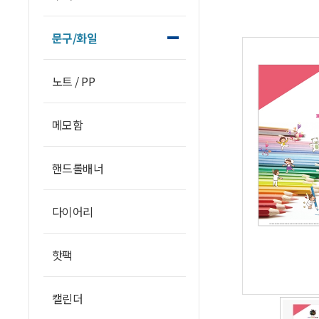
문구/화일
노트 / PP
메모함
핸드롤배너
다이어리
핫팩
캘린더