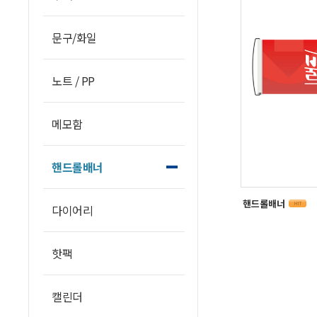
문구/화일
노트 / PP
메모함
핸드롤배너
핸드롤배너
다이어리
핫팩
캘린더