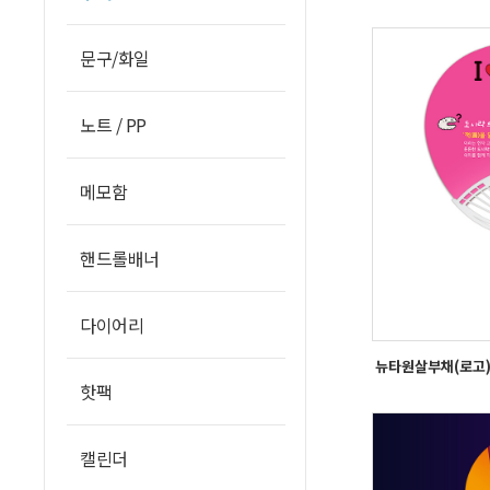
문구/화일
노트 / PP
메모함
핸드롤배너
다이어리
뉴타원살부채(로고
핫팩
캘린더